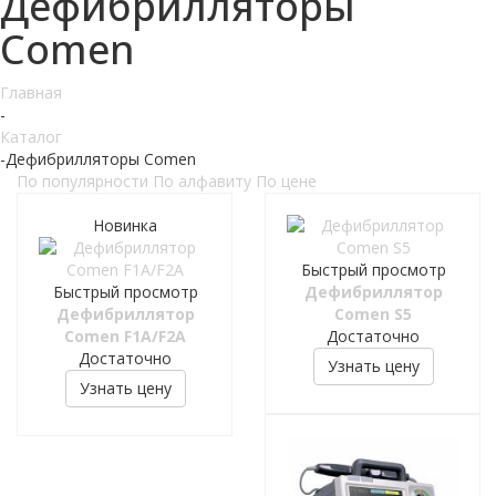
Дефибрилляторы
Comen
Главная
-
Каталог
-
Дефибрилляторы Comen
По популярности
По алфавиту
По цене
Новинка
Быстрый просмотр
Быстрый просмотр
Дефибриллятор
Дефибриллятор
Comen S5
Comen F1A/F2A
Достаточно
Достаточно
Узнать цену
Узнать цену