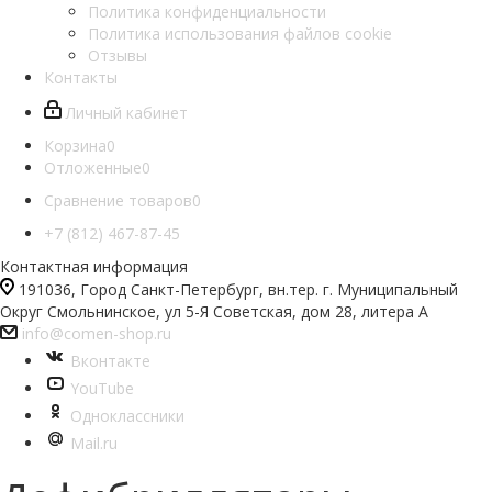
Политика конфиденциальности
Политика использования файлов cookie
Отзывы
Контакты
Личный кабинет
Корзина
0
Отложенные
0
Сравнение товаров
0
+7 (812) 467-87-45
Контактная информация
191036, Город Санкт-Петербург, вн.тер. г. Муниципальный
Округ Смольнинское, ул 5-Я Советская, дом 28, литера А
info@comen-shop.ru
Вконтакте
YouTube
Одноклассники
Mail.ru